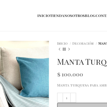
INICIO
TIENDA
NOSOTROS
BLOG
CONT
Inicio
Decoración
Man
Manta Turq
$
100.000
Manta turquesa para ambi