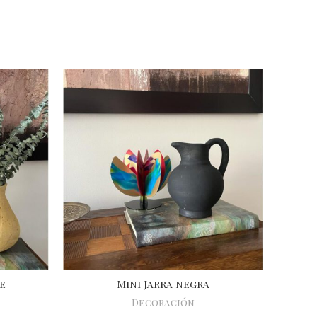
VEND
IDO
e
Mini Jarra negra
Decoración