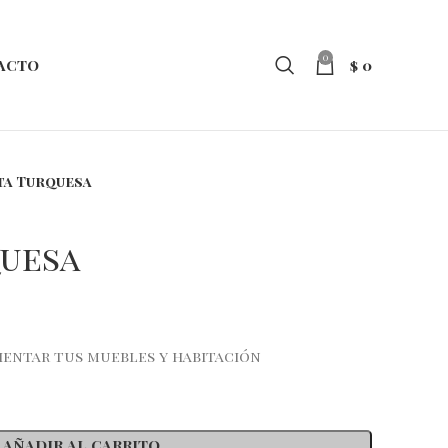
0
$
0
ACTO
ta Turquesa
uesa
entar tus muebles y habitación
AÑADIR AL CARRITO