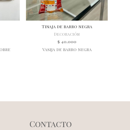
Tinaja de barro negra
Decoración
$
40.000
sobre
Vasija de barro negra
Mant
tu
Contacto