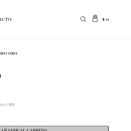
0
$
0
ACTO
dro oro
o
20 cms
AÑADIR AL CARRITO