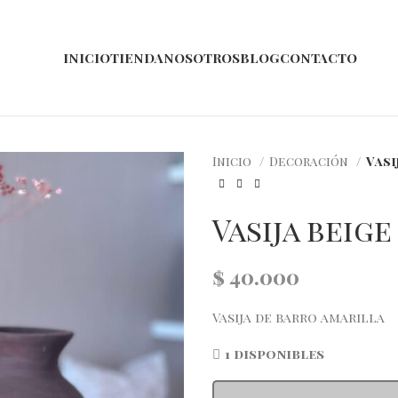
INICIO
TIENDA
NOSOTROS
BLOG
CONTACTO
Inicio
Decoración
Vasi
Vasija beige
$
40.000
Vasija de barro amarilla
1 disponibles