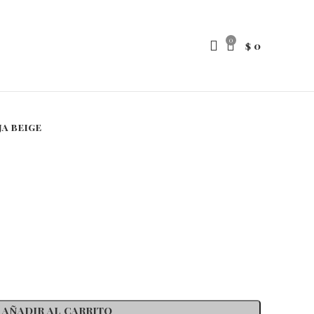
0
$
0
ja beige
AÑADIR AL CARRITO