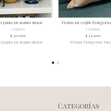
i jarra de barro beige
Funda de cojín Turques
Cojines
Cojines
$
30.000
$
54.900
i jarra de barro beige
Funda Turquesa tr
Categorías