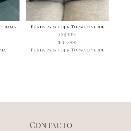
a trama
Funda para cojín Topacio verde
Fund
Cojines
$
44.900
ama
Funda para cojín Topacio verde
Fund
Contacto