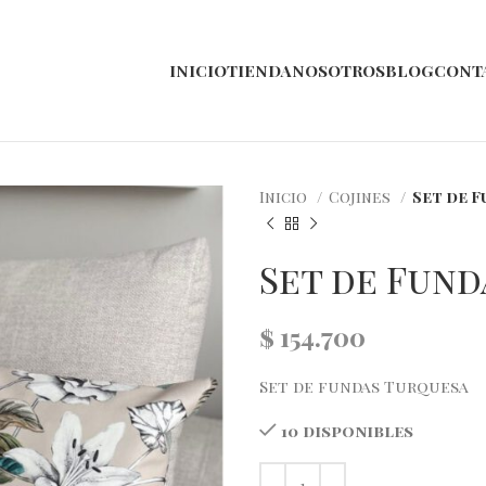
INICIO
TIENDA
NOSOTROS
BLOG
CONT
Inicio
Cojines
Set de 
Set de Fun
$
154.700
Set de fundas Turquesa
10 disponibles